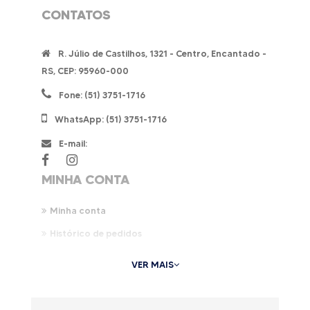
CONTATOS
R. Júlio de Castilhos, 1321 - Centro, Encantado -
RS, CEP: 95960-000
Fone: (51) 3751-1716
WhatsApp: (51) 3751-1716
E-mail:
vendas@farmaciacentralrs.com.br
MINHA CONTA
Minha conta
Histórico de pedidos
Lista de desejos
VER MAIS
Informativo
INFORMAÇÕES